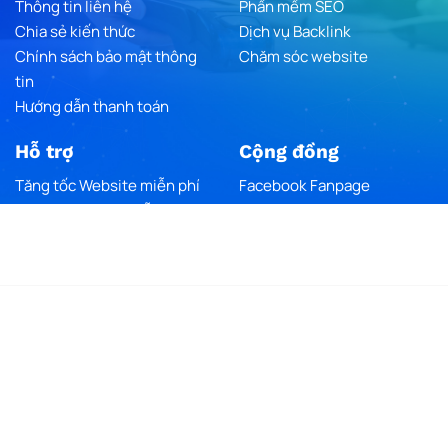
Thông tin liên hệ
Phần mềm SEO
Chia sẻ kiến thức
Dịch vụ Backlink
Chính sách bảo mật thông
Chăm sóc website
tin
Hướng dẫn thanh toán
Hỗ trợ
Cộng đồng
Tăng tốc Website miễn phí
Facebook Fanpage
Trending Traffic miễn phí
Youtube Chanel
Google Maps
Thông tin doanh nghiệp
THIẾT KẾ WEBSITE
-
MST:
0402084017
Văn phòng đại diện:
181 Quách Thị Trang, P. Hoà Xuân, Q. Cẩm
Lệ, TP Đà Nẵng
Chi nhánh Hà Nội:
Tầng 6, số 88 Tô Vĩnh Diện, P. Thanh Xuân,