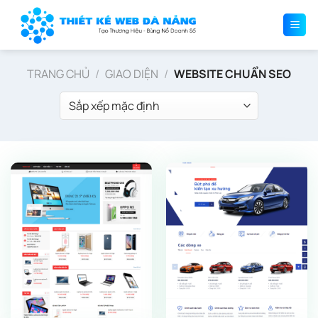
Bỏ
qua
nội
dung
TRANG CHỦ
/
GIAO DIỆN
/
WEBSITE CHUẨN SEO