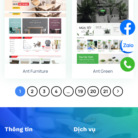
Ant Furniture
Ant Green
1
2
3
4
…
19
20
21
Thông tin
Dịch vụ