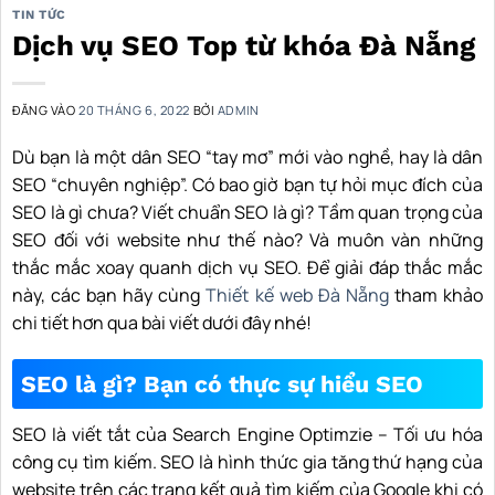
TIN TỨC
Dịch vụ SEO Top từ khóa Đà Nẵng
ĐĂNG VÀO
20 THÁNG 6, 2022
BỞI
ADMIN
Dù bạn là một dân SEO “tay mơ” mới vào nghề, hay là dân
SEO “chuyên nghiệp”. Có bao giờ bạn tự hỏi mục đích của
SEO là gì chưa? Viết chuẩn SEO là gì? Tầm quan trọng của
SEO đối với website như thế nào? Và muôn vàn những
thắc mắc xoay quanh dịch vụ SEO. Để giải đáp thắc mắc
này, các bạn hãy cùng
Thiết kế web Đà Nẵng
tham khảo
chi tiết hơn qua bài viết dưới đây nhé!
SEO là gì? Bạn có thực sự hiểu SEO
SEO là viết tắt của Search Engine Optimzie – Tối ưu hóa
công cụ tìm kiếm. SEO là hình thức gia tăng thứ hạng của
website trên các trang kết quả tìm kiếm của Google khi có