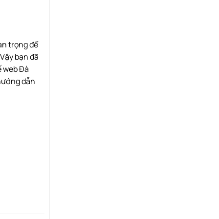
an trọng để
 Vậy bạn đã
kế web Đà
 hướng dẫn