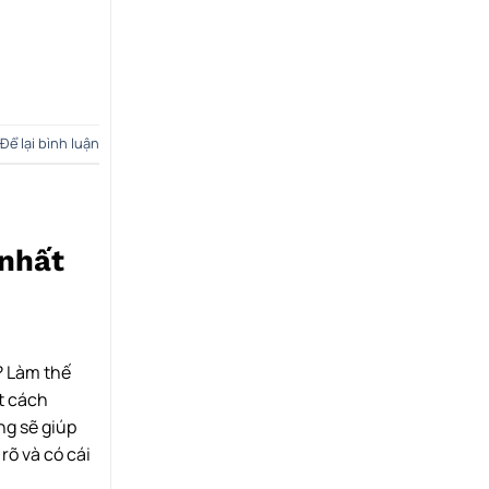
Để lại bình luận
 nhất
? Làm thế
t cách
ng sẽ giúp
rõ và có cái