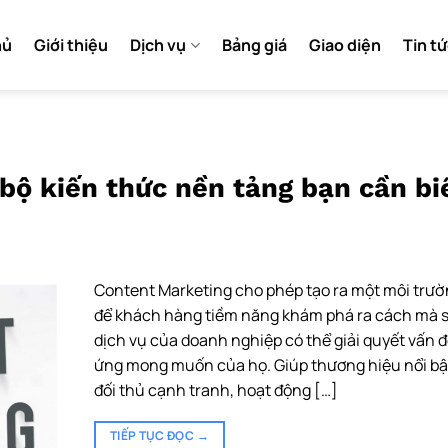
hủ
Giới thiệu
Dịch vụ
Bảng giá
Giao diện
Tin t
bộ kiến thức nền tảng bạn cần bi
Content Marketing cho phép tạo ra một môi trư
để khách hàng tiềm năng khám phá ra cách mà 
dịch vụ của doanh nghiệp có thể giải quyết vấn 
ứng mong muốn của họ. Giúp thương hiệu nổi bật
đối thủ cạnh tranh, hoạt động […]
TIẾP TỤC ĐỌC
→