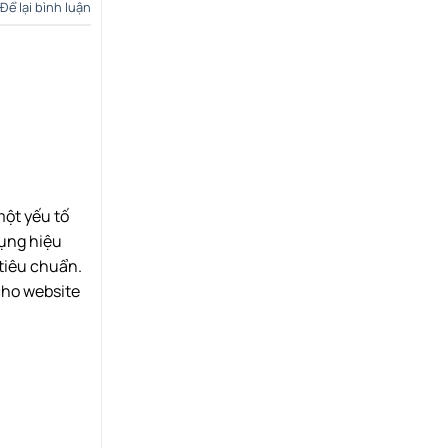
Để lại bình luận
một yếu tố
dụng hiệu
 tiêu chuẩn.
cho website