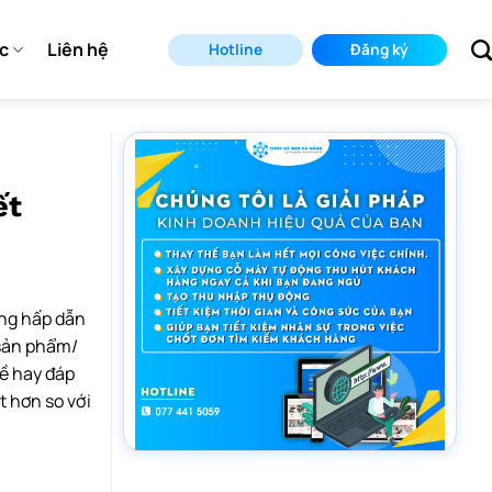
ức
Liên hệ
Hotline
Đăng ký
ết
ờng hấp dẫn
sản phẩm/
đề hay đáp
 hơn so với