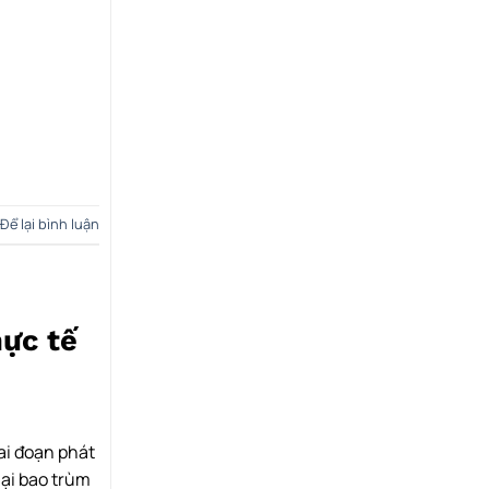
Để lại bình luận
hực tế
ai đoạn phát
ại bao trùm