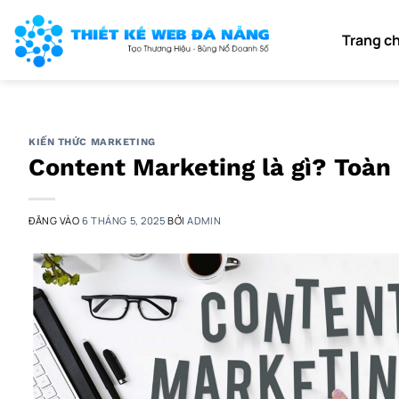
Bỏ
qua
Trang c
nội
dung
KIẾN THỨC MARKETING
Content Marketing là gì? Toàn 
ĐĂNG VÀO
6 THÁNG 5, 2025
BỞI
ADMIN