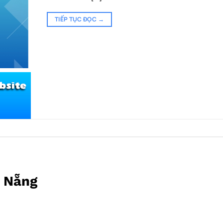
TIẾP TỤC ĐỌC
→
à Nẵng