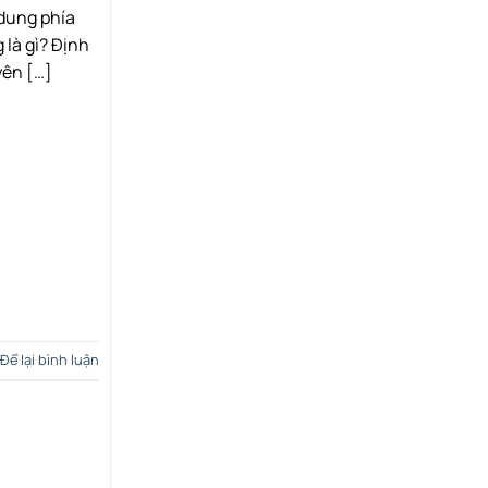
 dung phía
 là gì? Định
yên […]
Để lại bình luận