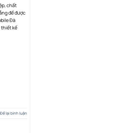
ệp, chất
Nẵng để được
obile Đà
thiết kế
Để lại bình luận