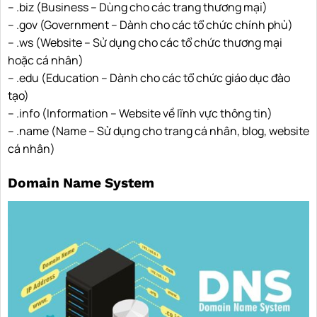
– .biz (Business – Dùng cho các trang thương mại)
– .gov (Government – Dành cho các tổ chức chính phủ)
– .ws (Website – Sử dụng cho các tổ chức thương mại
hoặc cá nhân)
– .edu (Education – Dành cho các tổ chức giáo dục đào
tạo)
– .info (Information – Website về lĩnh vực thông tin)
– .name (Name – Sử dụng cho trang cá nhân, blog, website
cá nhân)
Domain Name System