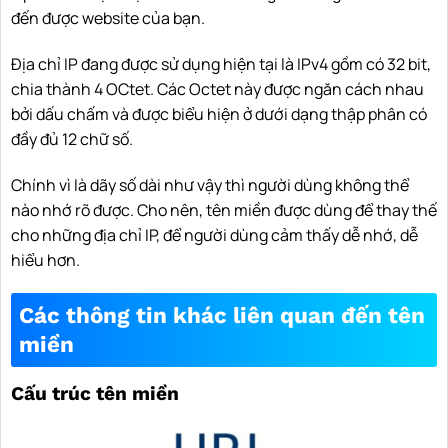
đến được website của bạn.
Địa chỉ IP đang được sử dụng hiện tại là IPv4 gồm có 32 bit,
chia thành 4 OCtet. Các Octet này được ngăn cách nhau
bởi dấu chấm và được biểu hiện ở dưới dạng thập phân có
đầy đủ 12 chữ số.
Chính vì là dãy số dài như vậy thì người dùng không thể
nào nhớ rõ được. Cho nên, tên miền được dùng để thay thế
cho những địa chỉ IP, để người dùng cảm thấy dễ nhớ, dễ
hiểu hơn.
Các thông tin khác liên quan đến tên
miền
Cấu trúc tên miền