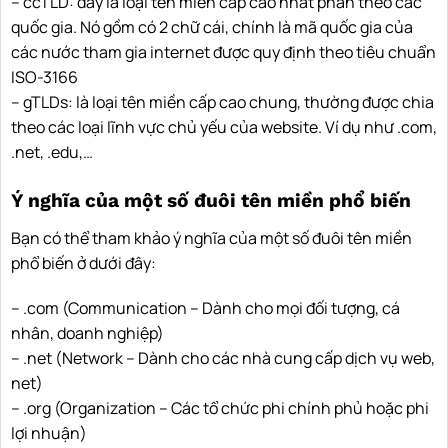
– ccTLD: đây là loại tên miền cấp cao nhất phân theo các
quốc gia. Nó gồm có 2 chữ cái, chính là mã quốc gia của
các nước tham gia internet được quy định theo tiêu chuẩn
ISO-3166
– gTLDs: là loại tên miền cấp cao chung, thường được chia
theo các loại lĩnh vực chủ yếu của website. Ví dụ như .com,
.net, .edu,…
Ý nghĩa của một số đuôi tên miền phổ biến
Bạn có thể tham khảo ý nghĩa của một số đuôi tên miền
phổ biến ở dưới đây:
– .com (Communication – Dành cho mọi đối tượng, cá
nhân, doanh nghiệp)
– .net (Network – Dành cho các nhà cung cấp dịch vụ web,
net)
– .org (Organization – Các tổ chức phi chính phủ hoặc phi
lợi nhuận)