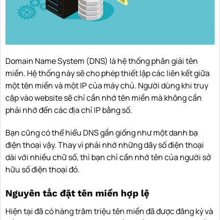
Domain Name System (DNS) là hệ thống phân giải tên
miền. Hệ thống này sẽ cho phép thiết lập các liên kết giữa
một tên miền và một IP của máy chủ. Người dùng khi truy
cập vào website sẽ chỉ cần nhớ tên miền mà không cần
phải nhớ đến các địa chỉ IP bằng số.
Bạn cũng có thể hiểu DNS gần giống như một danh bạ
điện thoại vậy. Thay vì phải nhớ những dãy số điện thoại
dài với nhiều chữ số, thì bạn chỉ cần nhớ tên của người sở
hữu số điện thoại đó.
Nguyên tắc đặt tên miền hợp lệ
Hiện tại đã có hàng trăm triệu tên miền đã được đăng ký và