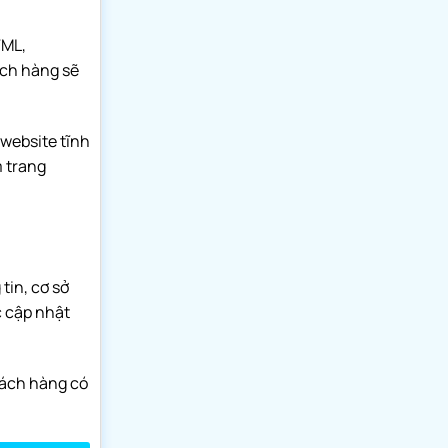
TML,
ách hàng sẽ
 website tĩnh
m trang
tin, cơ sở
c cập nhật
hách hàng có