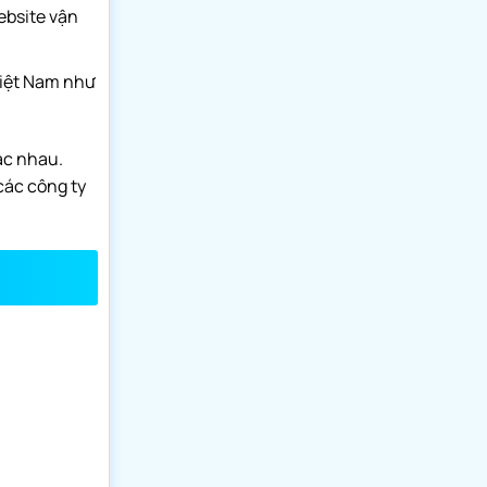
ebsite vận
Việt Nam như
ác nhau.
các công ty