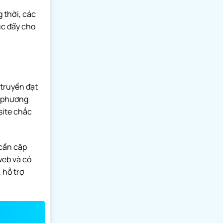
 thời, các
úc đẩy cho
 truyền đạt
à phương
site chắc
 cần cập
web và có
 hỗ trợ