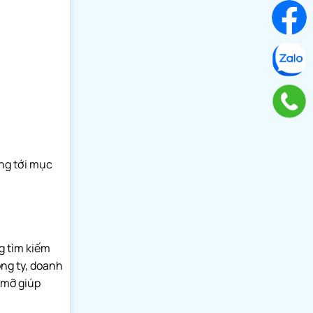
ng tới mục
g tìm kiếm
ông ty, doanh
 mỡ giúp