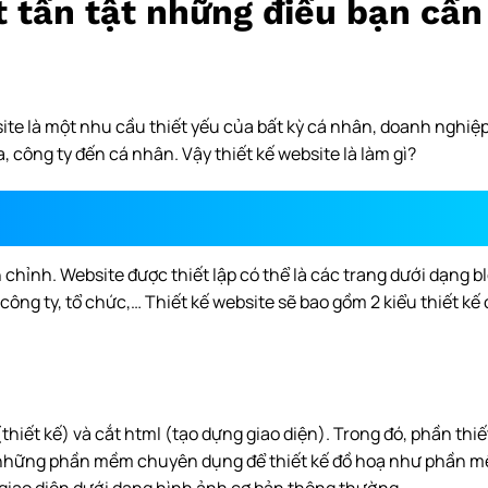
t tần tật những điều bạn cần
site là một nhu cầu thiết yếu của bất kỳ cá nhân, doanh nghiệp
 công ty đến cá nhân. Vậy thiết kế website là làm gì?
 chỉnh. Website được thiết lập có thể là các trang dưới dạng b
ng ty, tổ chức,… Thiết kế website sẽ bao gồm 2 kiểu thiết kế 
hiết kế) và cắt html (tạo dựng giao diện). Trong đó, phần thiế
những phần mềm chuyên dụng để thiết kế đồ hoạ như phần mề
 giao diện dưới dạng hình ảnh cơ bản thông thường.