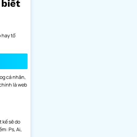
 biết
 hay tổ
log cá nhân,
chính là web
t kế sẽ do
m: Ps, Ai,