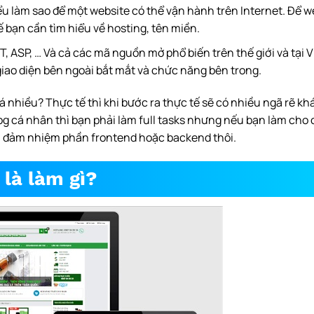
iểu làm sao để một website có thể vận hành trên Internet. Để w
 bạn cần tìm hiểu về hosting, tên miền.
, ASP, … Và cả các mã nguồn mở phổ biến trên thế giới và tại 
giao diện bên ngoài bắt mắt và chức năng bên trong.
á nhiều? Thực tế thì khi bước ra thực tế sẽ có nhiều ngã rẽ kh
g cá nhân thì bạn phải làm full tasks nhưng nếu bạn làm cho 
hận đảm nhiệm phần frontend hoặc backend thôi.
 là làm gì?